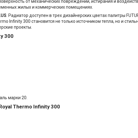
 поверхность от механических повреждений, истирания и воздейс
ременных жилых и коммерческих помещениях.
LUS
. Радиатор доступен в трех дизайнерских цветах палитры FUT
 Thermo Infinity 300 становится не только источником тепла, но и ст
рские проекты.
ty 300
аль марки 20.
al Thermo Infinity 300
.