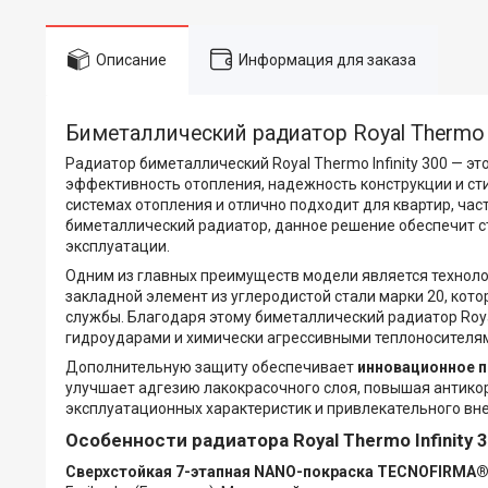
Описание
Информация для заказа
Биметаллический радиатор Royal Thermo In
Радиатор биметаллический Royal Thermo Infinity 300 — 
эффективность отопления, надежность конструкции и ст
системах отопления и отлично подходит для квартир, ча
биметаллический радиатор, данное решение обеспечит 
эксплуатации.
Одним из главных преимуществ модели является технол
закладной элемент из углеродистой стали марки 20, кот
службы. Благодаря этому биметаллический радиатор Royal
гидроударами и химически агрессивными теплоносителя
Дополнительную защиту обеспечивает
инновационное п
улучшает адгезию лакокрасочного слоя, повышая антико
эксплуатационных характеристик и привлекательного вне
Особенности радиатора Royal Thermo Infinity 
Сверхстойкая 7-этапная NANO-покраска TECNOFIRMA