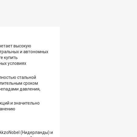
очетает высокую
нтральных и автономных
те купить
ных условиях
олностью стальной
 длительным сроком
ерепадами давления,
екций и значительно
ранению
AkzoNobel (Нидерланды) и