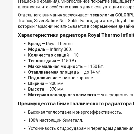
FreiLacke (Германия). Многослойное покрытие защищает
влажности, что особенно важно для эксплуатации в сов
Отдельного внимания заслуживает
технология COLORP
Traffico, Silver Satin и Noir Sable. Благодаря этому Royal
который гармонично вписывается в современные дизайне
Характеристики радиатора Royal Thermo Infini
Бренд
— Royal Thermo.
Модель
— Infinity 300.
Количество секций
— 10.
Теплоотдача
— 1150 Вт.
Максимальная мощность
— 1150 Вт.
Отапливаемая площадь
— до 14 м².
Подключение
— нижнее правое.
Ширина
— 800 мм.
Высота
— 370 мм.
Материал закладного элемента
— углеродистая ст
Преимущества биметаллического радиатора Roy
Высокая теплоотдача и энергоэффективность.
100% настоящий биметалл.
Устойчивость к гидроударам и перепадам давления