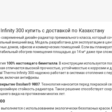
finity 300 купить с доставкой по Казахстану
это современный дизайн-радиатор премиального класса, который с
ильный внешний вид. Модель разработана для эксплуатации в це
стных домов, офисов и коммерческих помещений. Если вы планируе
стабильный обогрев помещения площадью до 14 м² даже при слож
огия
100% настоящего биметалла
. В конструкции используется п
орая отличается высокой прочностью, устойчивостью к коррозии и
 Thermo Infinity 300 надежно работает в системах отопления с п
ми, включая антифризы.
окрытие Oxsilan® 9807
. Технология наносится перед покраской с
ррозийную стойкость радиатора. Такое решение способствует сох
шнего вида на протяжении многих лет.
300
®
выполняется с использованием экологически безопасных красок 