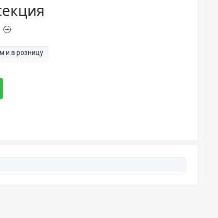
/секция
м и в розницу