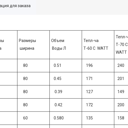
ция для заказа
Тепл-
ры
Размеры
Объем
Тепл-ча
Т-70 С
а
ширина
Воды Л
Т-60 С WATT
WATT
80
0.51
196
240
80
0.45
171
201
80
0.39
127
149
80
0.42
172
200
60
0.580
135
158