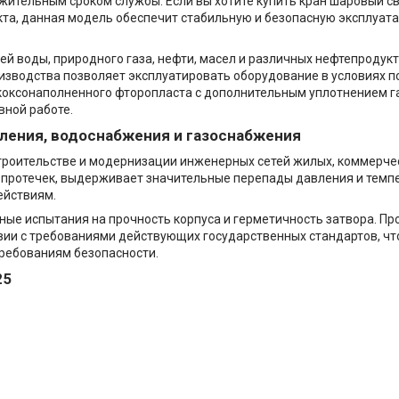
ительным сроком службы. Если вы хотите купить кран шаровый св
та, данная модель обеспечит стабильную и безопасную эксплуат
ей воды, природного газа, нефти, масел и различных нефтепродук
изводства позволяет эксплуатировать оборудование в условиях п
 коксонаполненного фторопласта с дополнительным уплотнением 
вной работе.
пления, водоснабжения и газоснабжения
строительстве и модернизации инженерных сетей жилых, коммерч
 протечек, выдерживает значительные перепады давления и темпе
ействиям.
ные испытания на прочность корпуса и герметичность затвора. П
твии с требованиями действующих государственных стандартов, ч
ребованиям безопасности.
25