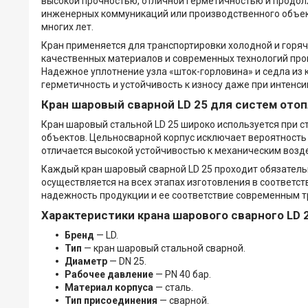
высокой прочностью, отличной герметичностью и продолж
инженерных коммуникаций или производственного объек
многих лет.
Кран применяется для транспортировки холодной и горяч
качественных материалов и современных технологий про
Надежное уплотнение узла «шток-горловина» и седла из
герметичность и устойчивость к износу даже при интенси
Кран шаровый сварной LD 25 для систем ото
Кран шаровый стальной LD 25 широко используется при 
объектов. Цельносварной корпус исключает вероятность
отличается высокой устойчивостью к механическим возд
Каждый кран шаровый сварной LD 25 проходит обязатель
осуществляется на всех этапах изготовления в соответс
надежность продукции и ее соответствие современным т
Характеристики крана шарового сварного LD 
Бренд
— LD.
Тип
— кран шаровый стальной сварной.
Диаметр
— DN 25.
Рабочее давление
— PN 40 бар.
Материал корпуса
— сталь.
Тип присоединения
— сварной.