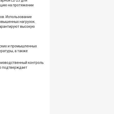
арной LD 25 для
ацию на протяжении
тов. Использование
овышенных нагрузок.
гарантируют высокую
еских и промышленных
ратуры, а также
роизводственный контроль
то подтверждает