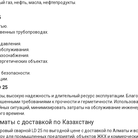
й газ, нефть, масла, нефтепродукты.
5
тью.
твенных трубопроводах.
 давления.
обслуживания.
азоснабжения.
ергетических объектах.
 безопасности.
ции.
 25
ры, высокую надежность и длительный ресурс эксплуатации. Бла
ышенными требованиями к прочности и герметичности. Использов
йных ситуаций, минимизировать затраты на обслуживание инжене
го времени.
маты с доставкой по Казахстану
ровый сварной LD 25 по выгодной цене с доставкой по Алматы и в
ру для промышленных предприятий, объектов ЖКХ и коммерчески