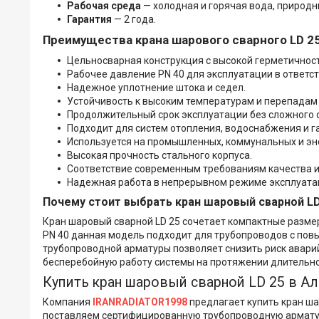
Рабочая среда
— холодная и горячая вода, природны
Гарантия
— 2 года.
Преимущества крана шарового сварного LD 2
Цельносварная конструкция с высокой герметичнос
Рабочее давление PN 40 для эксплуатации в ответс
Надежное уплотнение штока и седел.
Устойчивость к высоким температурам и перепадам
Продолжительный срок эксплуатации без сложного 
Подходит для систем отопления, водоснабжения и г
Используется на промышленных, коммунальных и эн
Высокая прочность стального корпуса.
Соответствие современным требованиям качества и
Надежная работа в непрерывном режиме эксплуата
Почему стоит выбрать кран шаровый сварной LD
Кран шаровый сварной LD 25 сочетает компактные разме
PN 40 данная модель подходит для трубопроводов с пов
трубопроводной арматуры позволяет снизить риск авари
бесперебойную работу системы на протяжении длительно
Купить кран шаровый сварной LD 25 в Ал
Компания
IRANRADIATOR1998
предлагает купить кран ша
поставляем сертифицированную трубопроводную армату