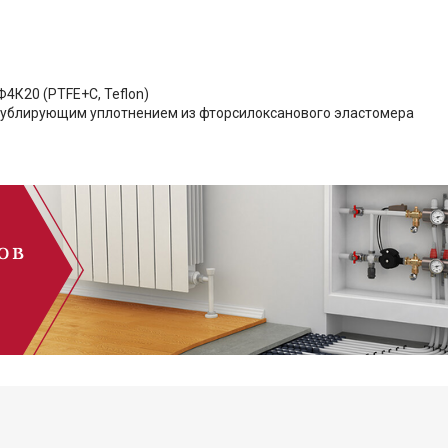
4К20 (PTFE+C, Teflon)
с дублирующим уплотнением из фторсилоксанового эластомера