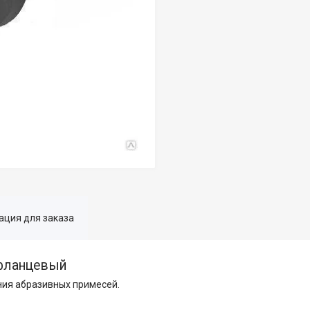
ция для заказа
фланцевый
ания абразивных примесей.