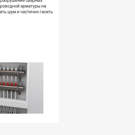
 разрушения сварных
проводной арматуры на
ать шум и частично гасить