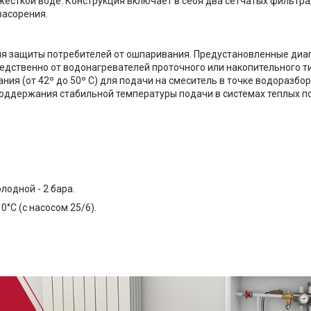
есткой воде. Конструкция включает в себя два сетчатых фильтра,
засорения.
ля защиты потребителей от ошпаривания. Предустановленные ди
дственно от водонагревателей проточного или накопительного типа
ия (от 42º до 50º С) для подачи на смеситель в точке водоразбо
 поддержания стабильной температуры подачи в системах теплых п
лодной - 2 бара.
°С (с насосом 25/6).