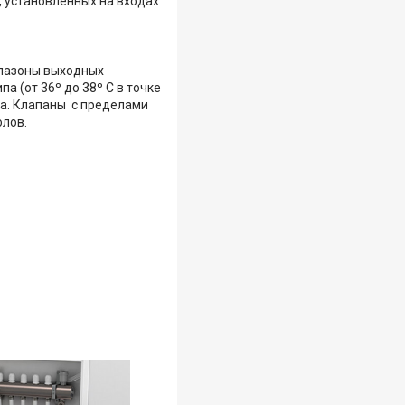
 установленных на входах
апазоны выходных
 (от 36º до 38º С в точке
ра. Клапаны с пределами
олов.