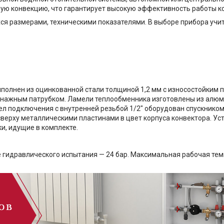
ю конвекцию, что гарантирует высокую эффективность работы к
ся размерами, техническими показателями. В выборе прибора учи
полнен из оцинкованной стали толщиной 1,2 мм с износостойким
ажным патрубком. Ламели теплообменника изготовлены из алюми
ел подключения с внутренней резьбой 1/2″ оборудован спускнико
верху металлическими пластинами в цвет корпуса конвектора. Ус
и, идущие в комплекте.
е гидравлического испытания — 24 бар. Максимальная рабочая те