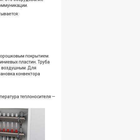
оммуникации.
тывается:
 порошковым покрытием.
ниевых пластин. Труба
м воздушным. Для
тановка конвектора
мпература теплоносителя —