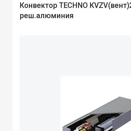
Конвектор TECHNO КVZV(вент)2
реш.алюминия