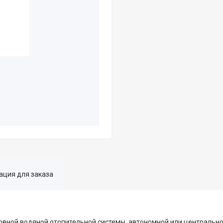
ция для заказа
овной водяной отопительной системы, автономной или центрально