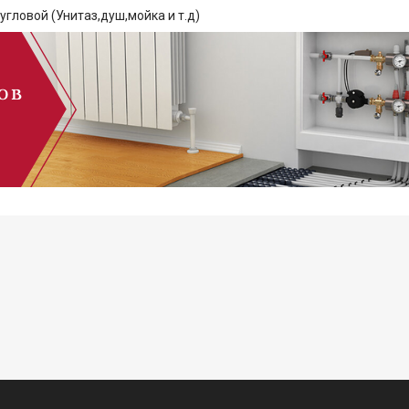
гловой (Унитаз,душ,мойка и т.д)