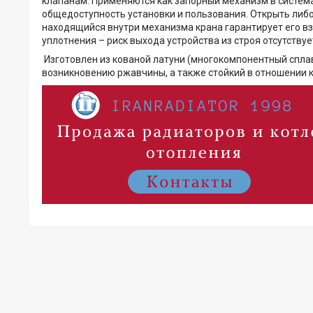
клапанам. Применяются как запорный механизм в система
общедоступность установки и пользования. Открыть либо
находящийся внутри механизма крана гарантирует его вз
уплотнения – риск выхода устройства из строя отсутству
Изготовлен из кованой латуни (многокомпонентный сплав 
возникновению ржавчины, а также стойкий в отношении к