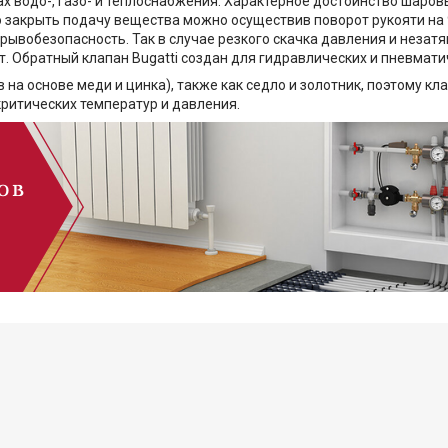
х водо-, газо- и теплоснабжения. Характерное достоинство шаров
 закрыть подачу вещества можно осуществив поворот рукояти на 9
рывобезопасность. Так в случае резкого скачка давления и незатя
ет. Обратный клапан Bugatti создан для гидравлических и пневмат
на основе меди и цинка), также как седло и золотник, поэтому к
ритических температур и давления.