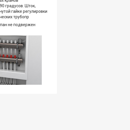
ых кранов
0 градусов. Шток,
нутой гайке регулировки
ических трубопр
лапан не подвержен